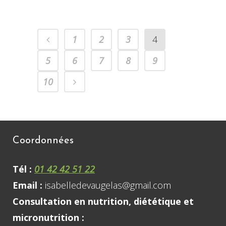
1
2
3
4
5
6
7
8
9
10
Coordonnées
Tél :
01 42 42 51 22
Email :
isabelledevaugelas@gmail.com
Consultation en nutrition, diététique et
micronutrition :